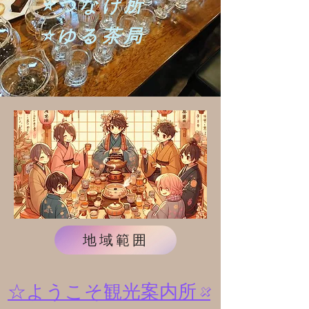
⭐つなげ所
​⭐ゆる茶局
地域範囲
☆ようこそ観光案内所 ×