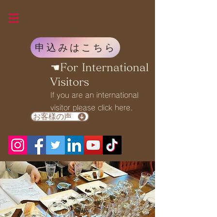
申込みはこちら
☚For International
Visitors
If you are an international
visitor please click here.
お客様の声