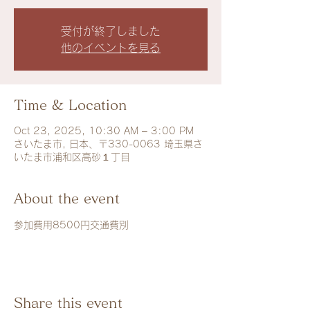
受付が終了しました
他のイベントを見る
Time & Location
Oct 23, 2025, 10:30 AM – 3:00 PM
さいたま市, 日本、〒330-0063 埼玉県さ
いたま市浦和区高砂１丁目
About the event
参加費用8500円交通費別
Share this event