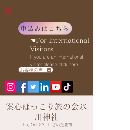
申込みはこちら
☚For International
Visitors
If you are an international
visitor please click here.
お客様の声
案心ほっこり旅の会氷
川神社
Thu, Oct 23
  |  
さいたま市