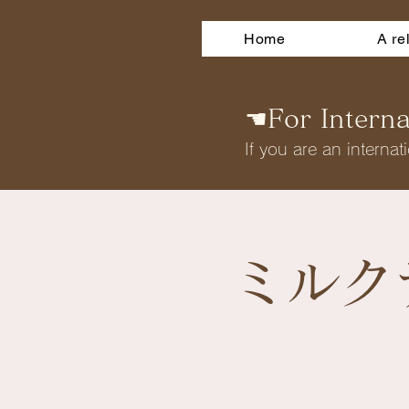
Home
A re
☚For Internat
If you are an internati
ミルク