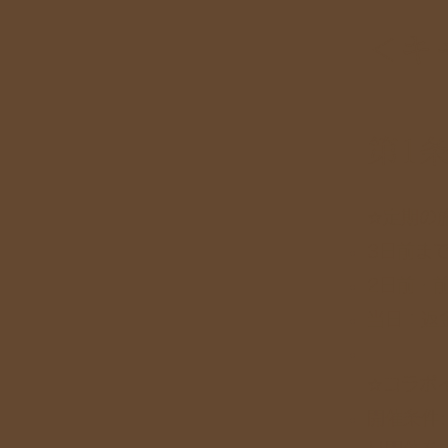
＜キ
第1
☆定期の
3日前ま
2日前・前
当日：返
☆コラボ
開催条件