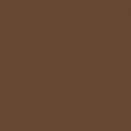
り開催を
開催中止
す。
参加者様
☆電茶会
​開催中止
る場合があ
開催中止の
キャンセル
開催日の
料
開催日当