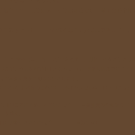
中止する場合があります。
の場合：当日までにメールでお知らせし、参加費を全額
都合のキャンセル：いかなる場合も返金はできません。
について 電茶会は、当日の状況を考慮し、開催可否をぎりぎり
ります。やむを得ず中止となる場合は、開催時間までにご連絡
場合⇒参加費を全額返金いたします。
について お客様のご都合によるキャンセルは、以下の通りと
す。
前日までに連絡いただいた場合 ⇒参加費の全額返金（手
 を除く）
日に連絡いただいた場合 ⇒返金なし