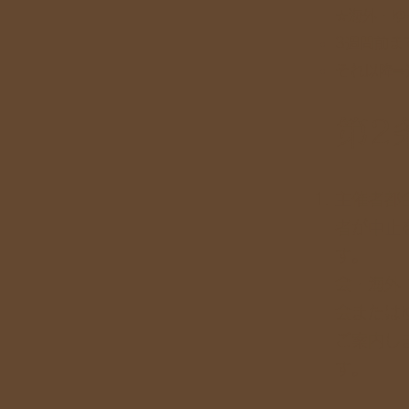
☆海外・ゆ
3
週間前ま
それ以降⇒
第2
主催者都
者が中止
す
会・海外
会または
ご案内し