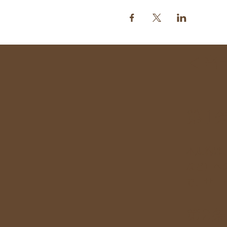
＜当
第1
本規約は、
など）へ
で、サー
第2