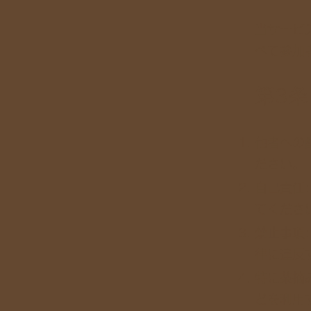
当サービ
べて参加
第3
他者への
ださい。
自己責任
てくださ
禁止事項
律に違反
特に茶摘
どを利用