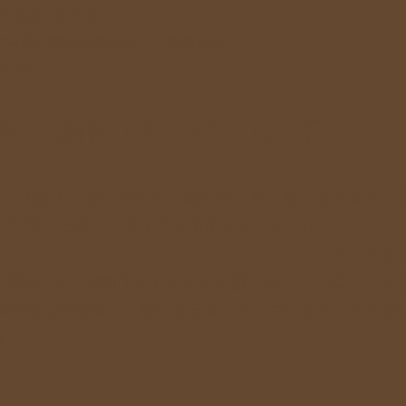
る茶局の旅の会
で⇒参加費の全額返金（手数料を除く）
返金なし
条：開催中止について
合: 規定の人数に満たない場合や、悪天候、災害などに
を判断した場合、参加費は全額返金いたしま
。 ※ 不定期の
：開催日の1週間前までに規定人数に達しない場合、定
ゆる茶会や電茶会に移行する場合がございます。その際
ま
す