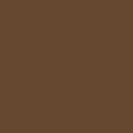
スは旅行業法に基づくものではありません。交通費や宿
者の自己負担となります。
条：参加における遵守事項
配慮: 他の参加者や、旅先で出会う人々への配慮を大切
: イベント中の事故や怪我については、自己責任におい
い。
: 他のお客様への迷惑行為（暴力、暴言、誹謗中傷など
する行為は固く禁止します。
みツアーは農家さん、コラボまたイベントによっては神
する場合もあります、現地のスタッフの指示に従ってく