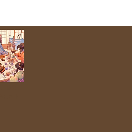
会、茶会
意した上