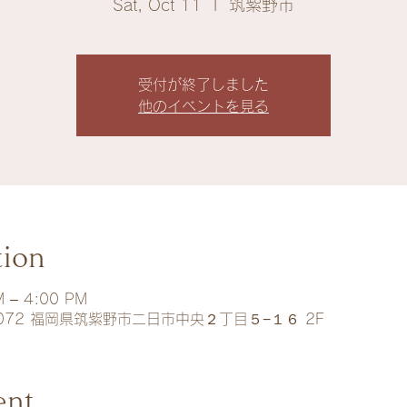
Sat, Oct 11
  |  
筑紫野市
受付が終了しました
他のイベントを見る
tion
M – 4:00 PM
0072 福岡県筑紫野市二日市中央２丁目５−１６ 2F
ent