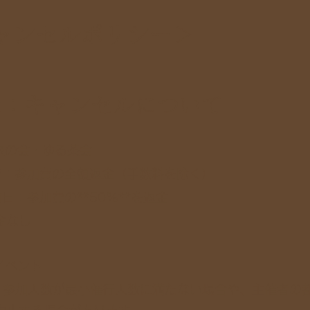
ャンセルポリシー＞
条：キャンセルについて
旅の会・ゆる茶会
で：参加費の全額返金（手数料を除く）
日：参加費の**50%**を返金
金なし
イベント
: 参加人数が最小催行人数に満たない場合や、主催者の