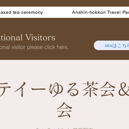
laxed tea ceremony
Anshin-hokkori Travel Pa
ional Visitors
snsはこち
onal visitor please click here.
テイーゆる茶会
会