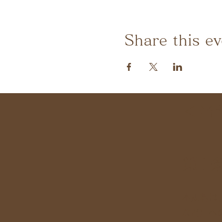
Share this ev
＜当
第1
本規約は、
など）へ