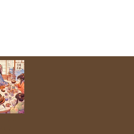
会、茶会
意した上