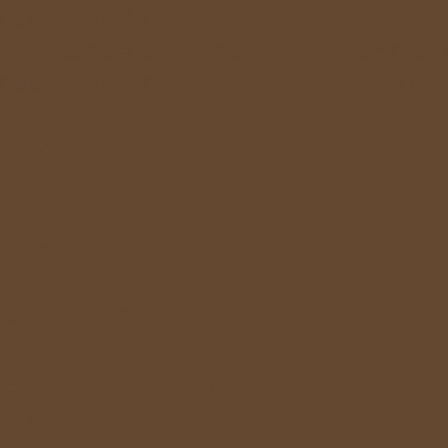
する行為は固く禁止します。
みツアーは農家さん、コラボまたイベントによっては神
する場合もあります、現地のスタッフの指示に従ってく
ャンセルポリシー＞
条：キャンセルについて
旅の会・ゆる茶会
で：参加費の全額返金（手数料を除く）
日：参加費の**50%**を返金
金なし