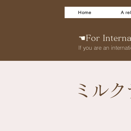
Home
A re
☚For Internat
If you are an internati
ミルク