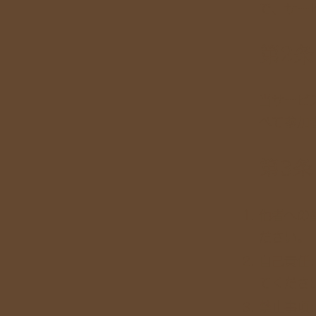
で、サー
第2
当サービ
べて参加
第3
他者への
ださい。
自己責任
てくださ
禁止事項