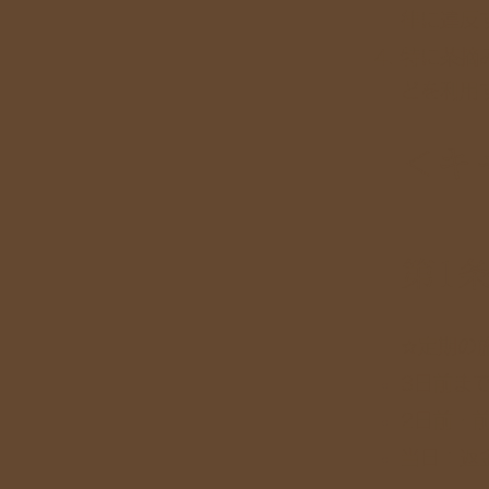
律に違反
特に茶摘
どを利用
＜キ
第1
☆定期の
3日前ま
2日前・前
当日：返