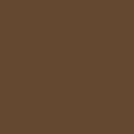
イベント
: 参加人数が最小催行人数に満たない場合や、主催者の
中止する場合があります。
の場合：当日までにメールでお知らせし、参加費を全額
都合のキャンセル：いかなる場合も返金はできません。
について 電茶会は、当日の状況を考慮し、開催可否をぎりぎり
ります。やむを得ず中止となる場合は、開催時間までにご連絡
場合⇒参加費を全額返金いたします。
について お客様のご都合によるキャンセルは、以下の通りと
す。