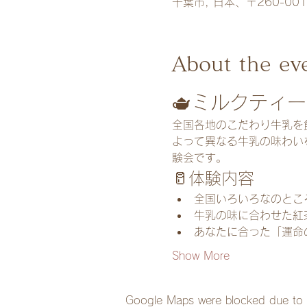
千葉市, 日本、〒260-0
About the ev
🫖ミルクティ
全国各地のこだわり牛乳を
よって異なる牛乳の味わい
験会です。
🥛体験内容
全国いろいろなのとこ
牛乳の味に合わせた紅
あなたに合った「運命
Show More
Google Maps were blocked due to yo