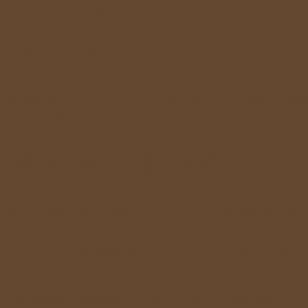
ビスをご利用ください。
条：サービスについて
スは旅行業法に基づくものではありません。交通費や宿
者の自己負担となります。
条：参加における遵守事項
配慮: 他の参加者や、旅先で出会う人々への配慮を大切
: イベント中の事故や怪我については、自己責任におい
い。
: 他のお客様への迷惑行為（暴力、暴言、誹謗中傷など