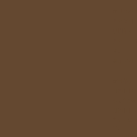
☆コラボ
開催条件
り開催を
開催中止
す。
参加者様
☆電茶会
​開催中止
る場合があ
開催中止の
キャンセル