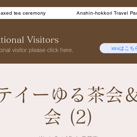
laxed tea ceremony
Anshin-hokkori Travel Pa
ional Visitors
snsはこち
onal visitor please click here.
テイーゆる茶会
会 (2)