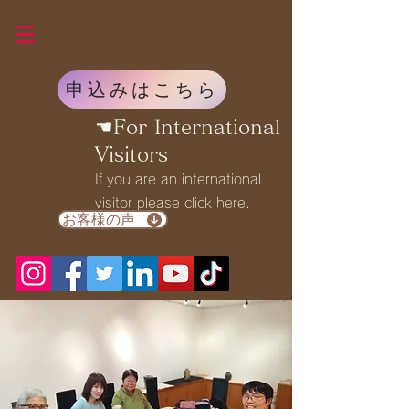
申込みはこちら
☚For International
Visitors
If you are an international
visitor please click here.
お客様の声