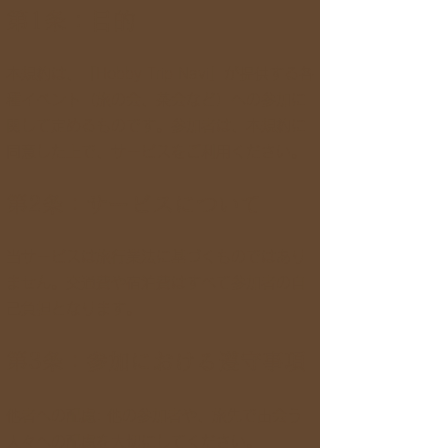
第1条：目的
本規約は、「Hobby Trip Navi」が提供する各
種イベント（旅の会、茶会など）への参加に
関して定めるものです。参加者は、本規約に
同意した上で、サービスをご利用ください。
第2条：サービスについて
当サービスは旅行業法に基づくものではあり
ません。交通費や宿泊費はすべて参加者の自
己負担となります。
第3条：参加における遵守事項
他者への配慮: 他の参加者や、旅先で出会う
人々への配慮を大切にしてください。