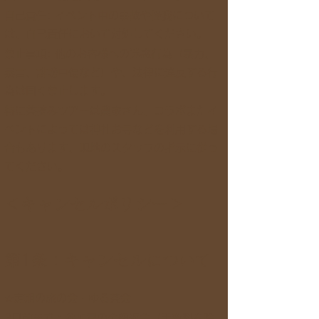
自己責任: イベント中の事故や怪我について
は、自己責任において対処してください。
禁止事項: 他のお客様への迷惑行為（暴力、
暴言、誹謗中傷など）や、法律に違反する行
為は固く禁止します。
特に茶摘みツアーは農家さん、コラボまたイ
ベントによっては神社お寺などを利用する場
合もあります、現地のスタッフの指示に従っ
てください。
＜キャンセルポリシー＞
第1条：キャンセルについて
☆定期の旅の会・ゆる茶会
3日前まで：参加費の全額返金（手数料を除