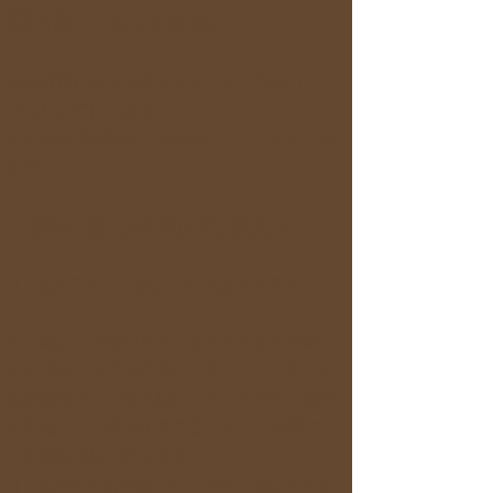
第3条：返金方法
返金は銀行振込又はキャシュレスの場合カー
ド会社にて行います。
その際の手数料は、お客様にご負担いただき
ます。
＜旅の初心者向けQ&A＞
Q：初めての一人参加でも大丈夫ですか？
A： はい、大歓迎です。参加される方のほと
んどがお一人でのご参加です。アットホーム
な雰囲気づくりを大切にしているので、旅の
不安なこと、興味があることなど、気軽に話
せる仲間が見つかります。
Q：体力に自信がないのですが、参加できま