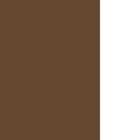
主催者都合: 規定の人数に満たない場合や、
悪天候、災害などにより主催者が中止を判断
した場合、参加費は全額返金いたしま
す。
※ 不定期の旅の会・海外：開催
日の1週間前までに規定人数に達しない場
合、定期の旅の会またはゆる茶会や電茶会に
移行する場合がございます。その際は、別途
ご案内しま
す。
お客様都合: 上記規定日を過ぎてのキャンセ
ル、または当日のキャンセルは、いかなる場
合でも返金はいたしません。