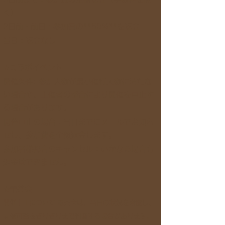
く）
2日前・前日：参加費の**50%**を返金
当日：返金なし
☆コラボイベント
開催条件: 参加人数が最小催行人数に満たな
い場合や、主催者の都合により開催を中止す
る場合があります。
開催中止の場合：当日までにメールでお知ら
せし、参加費を全額返金します。
参加者様都合のキャンセル：いかなる場合も
返金はできません。
☆電茶会
​開催中止について 電茶会は、当日の状況を考慮し、
開催可否をぎりぎりまで判断する場合があります。