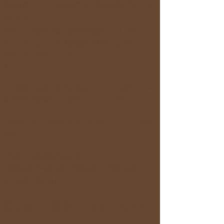
やむを得ず中止となる場合は、開催時間までにご連
絡します。
開催中止の場合⇒参加費を全額返金いたします。
キャンセルについて お客様のご都合によるキャンセ
ルは、以下の通りとしま
す。
開催日の前日までに連絡いただいた場合 ⇒
参加費の全額返金（手数料 を除
く）
開催日当日に連絡いただいた場合 ⇒返
金なし
☆海外・ゆる茶局の旅の会
3
週間前まで⇒参加費の全額返金（手数料を除く）
それ以降⇒返金なし
第2条：開催中止について