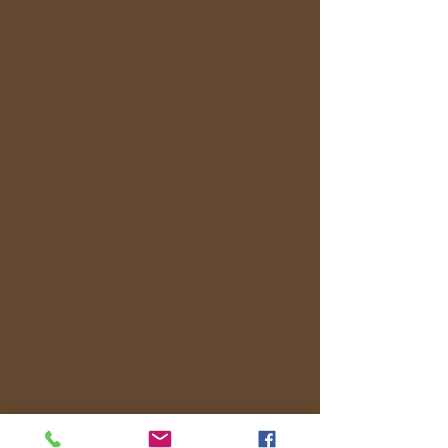
すか？
A：旅のペースは、参加される皆さんの体調
や希望に合わせて、その都度柔軟に調整しま
す。無理に長時間歩いたり、急いで移動した
りすることはありませんので、ご安心くださ
い。
また、当サービスでは、交通費を参加費用に
含めていません。これは、旅行業の問題が一
つ、もう一つその日の天候や参加されるメン
バーの状況に合わせて、最適な移動手段を自
由に選ぶためです。
例えば、予定していた電車が遅れたり、皆さ
んの希望でバスやタクシー、あるいはレンタ
サイクルを使うほうが快適だと判断した場合