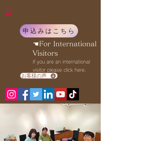
申込みはこちら
☚For International
Visitors
If you are an international
visitor please click here.
お客様の声