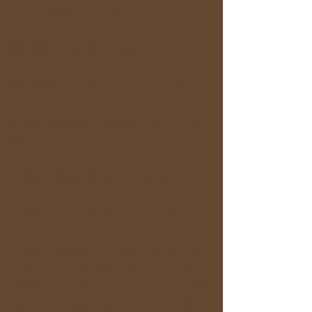
合でも返金はいたしません。
第3条：返金方法
返金は銀行振込又はキャシュレスの場合カー
ド会社にて行います。
その際の手数料は、お客様にご負担いただき
ます。
＜旅の初心者向けQ&A＞
Q：初めての一人参加でも大丈夫ですか？
A： はい、大歓迎です。参加される方のほと
んどがお一人でのご参加です。アットホーム
な雰囲気づくりを大切にしているので、旅の
不安なこと、興味があることなど、気軽に話