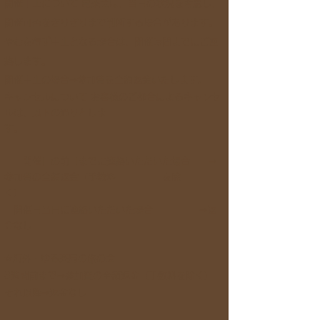
​開催中止について 電茶会は、当日の状況を考慮し、
開催可否をぎりぎりまで判断する場合があります。
やむを得ず中止となる場合は、開催時間までにご連
絡します。
開催中止の場合⇒参加費を全額返金いたします。
キャンセルについて お客様のご都合によるキャンセ
ルは、以下の通りとしま
す。
開催日の前日までに連絡いただいた場合 ⇒
参加費の全額返金（手数料 を除
く）
開催日当日に連絡いただいた場合 ⇒返
金なし
☆海外・ゆる茶局の旅の会
3
週間前まで⇒参加費の全額返金（手数料を除く）
それ以降⇒返金なし