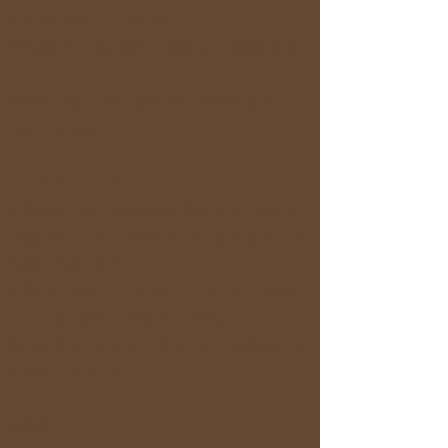
☆定期の旅の会・ゆる茶会
3日前まで：参加費の全額返金（手数料を除
く）
2日前・前日：参加費の**50%**を返金
当日：返金なし
☆コラボイベント
開催条件: 参加人数が最小催行人数に満たな
い場合や、主催者の都合により開催を中止す
る場合があります。
開催中止の場合：当日までにメールでお知ら
せし、参加費を全額返金します。
参加者様都合のキャンセル：いかなる場合も
返金はできません。
☆電茶会