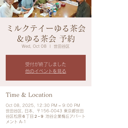
ミルクテイーゆる茶会
＆ゆる茶会 予約
Wed, Oct 08
  |  
世田谷区
受付が終了しました
他のイベントを見る
Time & Location
Oct 08, 2025, 12:30 PM – 9:00 PM
世田谷区, 日本、〒156-0043 東京都世田
谷区松原６丁目２−９ 池谷企業梅丘アパート
メント A-1