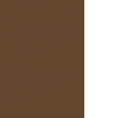
せる仲間が見つかります。
Q：体力に自信がないのですが、参加できま
すか？
A：旅のペースは、参加される皆さんの体調
や希望に合わせて、その都度柔軟に調整しま
す。無理に長時間歩いたり、急いで移動した
りすることはありませんので、ご安心くださ
い。
また、当サービスでは、交通費を参加費用に
含めていません。これは、旅行業の問題が一
つ、もう一つその日の天候や参加されるメン
バーの状況に合わせて、最適な移動手段を自
由に選ぶためです。
例えば、予定していた電車が遅れたり、皆さ