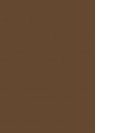
第1条：目的
本規約は、「Hobby Trip Navi」が提供する各
種イベント（旅の会、茶会など）への参加に
関して定めるものです。参加者は、本規約に
同意した上で、サービスをご利用ください。
第2条：サービスについて
当サービスは旅行業法に基づくものではあり
ません。交通費や宿泊費はすべて参加者の自
己負担となります。
第3条：参加における遵守事項