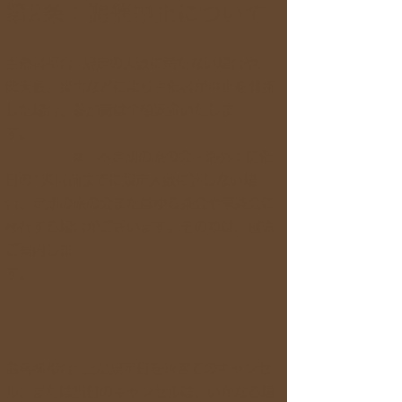
第2条：開催中止について
主催者都合: 規定の人数に満たない場合や、
悪天候、災害などにより主催者が中止を判断
した場合、参加費は全額返金いたしま
す。
※ 不定期の旅の会・海外：開催
日の1週間前までに規定人数に達しない場
合、定期の旅の会またはゆる茶会や電茶会に
移行する場合がございます。その際は、別途
ご案内しま
す。
お客様都合: 上記規定日を過ぎてのキャンセ
ル、または当日のキャンセルは、いかなる場