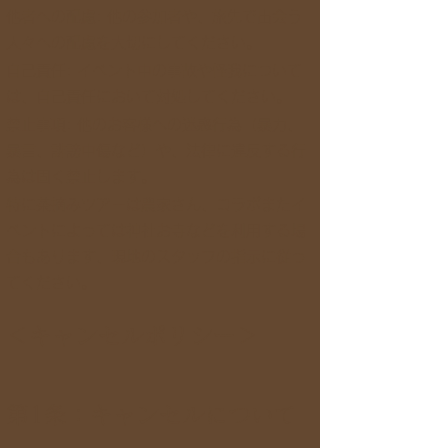
他者への配慮: 他の参加者や、旅先で出会う
人々への配慮を大切にしてください。
自己責任: イベント中の事故や怪我について
は、自己責任において対処してください。
禁止事項: 他のお客様への迷惑行為（暴力、
暴言、誹謗中傷など）や、法律に違反する行
為は固く禁止します。
特に茶摘みツアーは農家さん、コラボまたイ
ベントによっては神社お寺などを利用する場
合もあります、現地のスタッフの指示に従っ
てください。
＜キャンセルポリシー＞
第1条：キャンセルについて