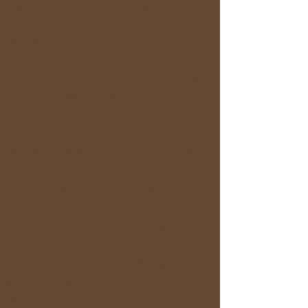
同意した上で、サービスをご利用ください。
第2条：サービスについて
当サービスは旅行業法に基づくものではあり
ません。交通費や宿泊費はすべて参加者の自
己負担となります。
第3条：参加における遵守事項
他者への配慮: 他の参加者や、旅先で出会う
人々への配慮を大切にしてください。
自己責任: イベント中の事故や怪我について
は、自己責任において対処してください。
禁止事項: 他のお客様への迷惑行為（暴力、
暴言、誹謗中傷など）や、法律に違反する行
為は固く禁止します。