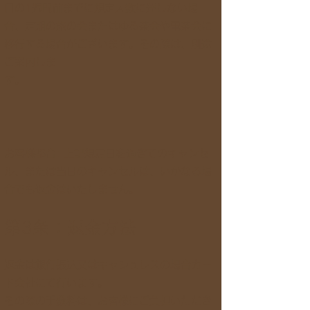
日の1週間前までに規定人数に達しない場
合、定期の旅の会またはゆる茶会や電茶会に
移行する場合がございます。その際は、別途
ご案内しま
す。
お客様都合: 上記規定日を過ぎてのキャンセ
ル、または当日のキャンセルは、いかなる場
合でも返金はいたしません。
第3条：返金方法
返金は銀行振込又はキャシュレスの場合カー
ド会社にて行います。
その際の手数料は、お客様にご負担いただき