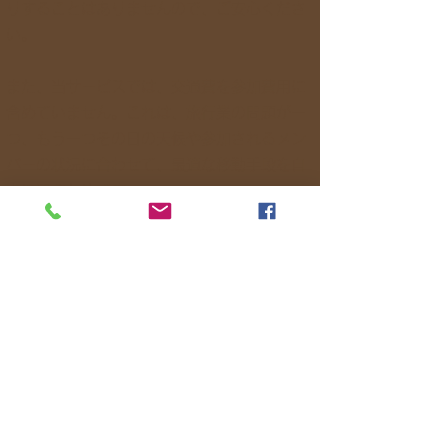
りすることはありませんので、ご安心くださ
い。
また、当サービスでは、交通費を参加費用に
含めていません。これは、旅行業の問題が一
つ、もう一つその日の天候や参加されるメン
バーの状況に合わせて、最適な移動手段を自
由に選ぶためです。
例えば、予定していた電車が遅れたり、皆さ
んの希望でバスやタクシー、あるいはレンタ
サイクルを使うほうが快適だと判断した場合
は、臨機応変に変更します。
「せっかくの旅だから、焦らずに楽しみた
い」「みんなでゆっくり進みたい」といった
ご要望があれば、ぜひお気軽にお聞かせくだ