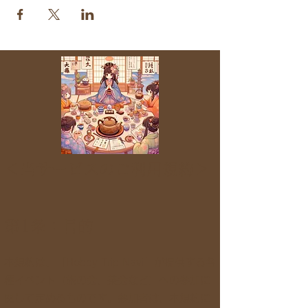
＜当サービスのご利用規約＞
第1条：目的
本規約は、「Hobby Trip Navi」が提供する各
種イベント（旅の会、茶会など）への参加に
関して定めるものです。参加者は、本規約に