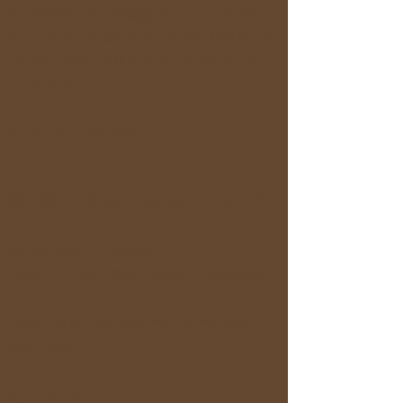
特に茶摘みツアーは農家さん、コラボまたイ
ベントによっては神社お寺などを利用する場
合もあります、現地のスタッフの指示に従っ
てください。
＜キャンセルポリシー＞
第1条：キャンセルについて
☆定期の旅の会・ゆる茶会
3日前まで：参加費の全額返金（手数料を除
く）
2日前・前日：参加費の**50%**を返金
当日：返金なし
☆コラボイベント