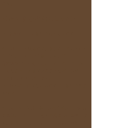
ます。
＜旅の初心者向けQ&A＞
Q：初めての一人参加でも大丈夫ですか？
A： はい、大歓迎です。参加される方のほと
んどがお一人でのご参加です。アットホーム
な雰囲気づくりを大切にしているので、旅の
不安なこと、興味があることなど、気軽に話
せる仲間が見つかります。
Q：体力に自信がないのですが、参加できま
すか？
A：旅のペースは、参加される皆さんの体調
や希望に合わせて、その都度柔軟に調整しま
す。無理に長時間歩いたり、急いで移動した