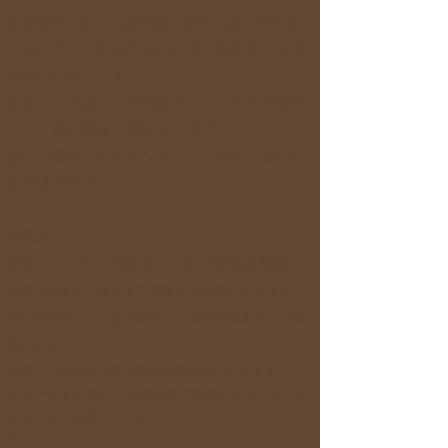
開催条件: 参加人数が最小催行人数に満たな
い場合や、主催者の都合により開催を中止す
る場合があります。
開催中止の場合：当日までにメールでお知ら
せし、参加費を全額返金します。
参加者様都合のキャンセル：いかなる場合も
返金はできません。
☆電茶会
​開催中止について 電茶会は、当日の状況を考慮し、
開催可否をぎりぎりまで判断する場合があります。
やむを得ず中止となる場合は、開催時間までにご連
絡します。
開催中止の場合⇒参加費を全額返金いたします。
キャンセルについて お客様のご都合によるキャンセ
ルは、以下の通りとしま
す。