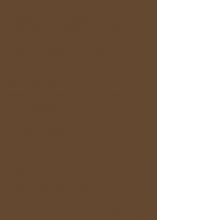
開催日の前日までに連絡いただいた場合 ⇒
参加費の全額返金（手数料 を除
く）
開催日当日に連絡いただいた場合 ⇒返
金なし
☆海外・ゆる茶局の旅の会
3
週間前まで⇒参加費の全額返金（手数料を除く）
それ以降⇒返金なし
第2条：開催中止について
主催者都合: 規定の人数に満たない場合や、
悪天候、災害などにより主催者が中止を判断
した場合、参加費は全額返金いたしま
す。
※ 不定期の旅の会・海外：開催