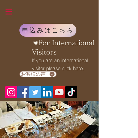
申込みはこちら
☚For International
Visitors
If you are an international
visitor please click here.
お客様の声