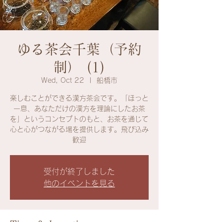
ゆる茶会千葉（予約
制） (1)
Wed, Oct 22
  |  
船橋市
楽しむことができる漢方茶会です。「ほっと
一息、あなただけの漢方を理論にしたお茶
を」というコンセプトのもと、お茶を通じて
心と心がつながる場を提供します。飛び込み
歓迎
受付が終了しました
他のイベントを見る