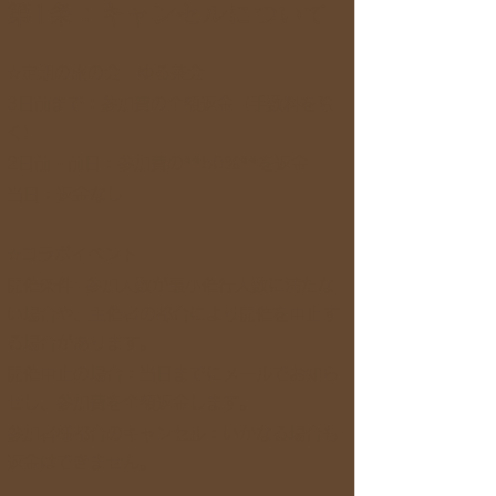
第1条：キャンセルについて
☆定期の旅の会・ゆる茶会
3日前まで：参加費の全額返金（手数料を除
く）
2日前・前日：参加費の**50%**を返金
当日：返金なし
☆コラボイベント
開催条件: 参加人数が最小催行人数に満たな
い場合や、主催者の都合により開催を中止す
る場合があります。
開催中止の場合：当日までにメールでお知ら
せし、参加費を全額返金します。
参加者様都合のキャンセル：いかなる場合も
返金はできません。