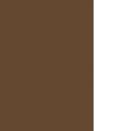
第3条：参加における遵守事項
他者への配慮: 他の参加者や、旅先で出会う
人々への配慮を大切にしてください。
自己責任: イベント中の事故や怪我について
は、自己責任において対処してください。
禁止事項: 他のお客様への迷惑行為（暴力、
暴言、誹謗中傷など）や、法律に違反する行
為は固く禁止します。
特に茶摘みツアーは農家さん、コラボまたイ
ベントによっては神社お寺などを利用する場
合もあります、現地のスタッフの指示に従っ
てください。
＜キャンセルポリシー＞