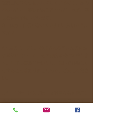
な雰囲気づくりを大切にしているので、旅の
不安なこと、興味があることなど、気軽に話
せる仲間が見つかります。
Q：体力に自信がないのですが、参加できま
すか？
A：旅のペースは、参加される皆さんの体調
や希望に合わせて、その都度柔軟に調整しま
す。無理に長時間歩いたり、急いで移動した
りすることはありませんので、ご安心くださ
い。
また、当サービスでは、交通費を参加費用に
含めていません。これは、旅行業の問題が一
つ、もう一つその日の天候や参加されるメン
バーの状況に合わせて、最適な移動手段を自
由に選ぶためです。