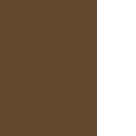
それ以降⇒返金なし
第2条：開催中止について
主催者都合: 規定の人数に満たない場合や、
悪天候、災害などにより主催者が中止を判断
した場合、参加費は全額返金いたしま
す。
※ 不定期の旅の会・海外：開催
日の1週間前までに規定人数に達しない場
合、定期の旅の会またはゆる茶会や電茶会に
移行する場合がございます。その際は、別途
ご案内しま
す。