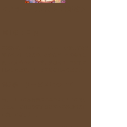
＜当サービスのご利用規約＞
第1条：目的
本規約は、「Hobby Trip Navi」が提供する各
種イベント（旅の会、茶会など）への参加に
関して定めるものです。参加者は、本規約に
同意した上で、サービスをご利用ください。
第2条：サービスについて
当サービスは旅行業法に基づくものではあり
ません。交通費や宿泊費はすべて参加者の自
己負担となります。