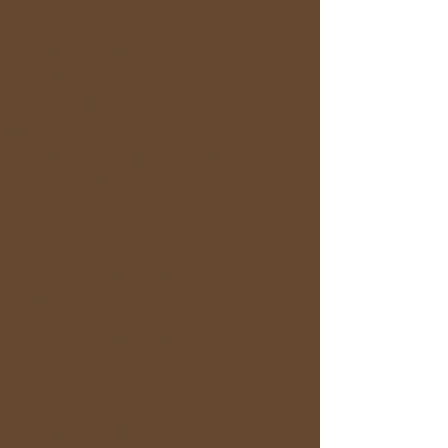
☆電茶会
​開催中止について 電茶会は、当日の状況を考慮し、
開催可否をぎりぎりまで判断する場合があります。
やむを得ず中止となる場合は、開催時間までにご連
絡します。
開催中止の場合⇒参加費を全額返金いたします。
キャンセルについて お客様のご都合によるキャンセ
ルは、以下の通りとしま
す。
開催日の前日までに連絡いただいた場合 ⇒
参加費の全額返金（手数料 を除
く）
開催日当日に連絡いただいた場合 ⇒返
金なし
☆海外・ゆる茶局の旅の会
3
週間前まで⇒参加費の全額返金（手数料を除く）