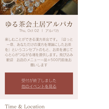
ゆる茶会土居アルパカ
Thu, Oct 02
  |  
アルパカ
楽しむことができる漢方茶会です。「ほっと
一息、あなただけの漢方を理論にしたお茶
を」というコンセプトのもと、お茶を通じて
心と心がつながる場を提供します。飛び込み
歓迎 お店のメニュー一品＋500円前後お
願いします
受付が終了しました
他のイベントを見る
Time & Location