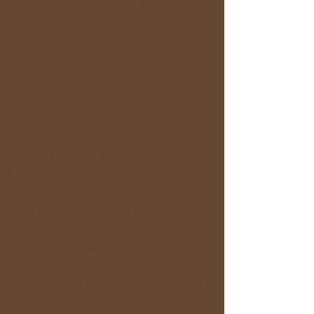
お客様都合: 上記規定日を過ぎてのキャンセ
ル、または当日のキャンセルは、いかなる場
合でも返金はいたしません。
第3条：返金方法
返金は銀行振込又はキャシュレスの場合カー
ド会社にて行います。
その際の手数料は、お客様にご負担いただき
ます。
＜旅の初心者向けQ&A＞
Q：初めての一人参加でも大丈夫ですか？
A： はい、大歓迎です。参加される方のほと
んどがお一人でのご参加です。アットホーム