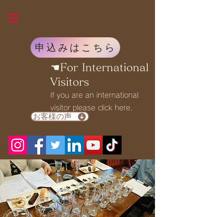
申込みはこちら
☚For International
Visitors
If you are an international
visitor please click here.
お客様の声