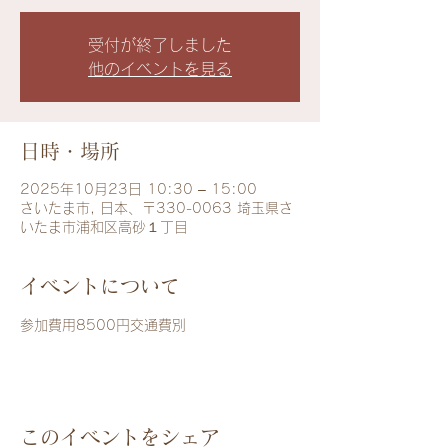
受付が終了しました
他のイベントを見る
日時・場所
2025年10月23日 10:30 – 15:00
さいたま市, 日本、〒330-0063 埼玉県さ
いたま市浦和区高砂１丁目
イベントについて
参加費用8500円交通費別
このイベントをシェア