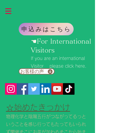
申込みはこちら
☚For International
Visitors
If you are an international
Visitor please click here.
お客様の声
☆始めたきっかけ
物理化学と陰陽五行がつながってるっと
いうことを感じ行ってもたってもいられ
ず開催そこにお茶が加わるそこから始ま