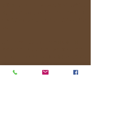
や希望に合わせて、その都度柔軟に調整しま
す。無理に長時間歩いたり、急いで移動した
りすることはありませんので、ご安心くださ
い。
また、当サービスでは、交通費を参加費用に
含めていません。これは、旅行業の問題が一
つ、もう一つその日の天候や参加されるメン
バーの状況に合わせて、最適な移動手段を自
由に選ぶためです。
例えば、予定していた電車が遅れたり、皆さ
んの希望でバスやタクシー、あるいはレンタ
サイクルを使うほうが快適だと判断した場合
は、臨機応変に変更します。
「せっかくの旅だから、焦らずに楽しみた