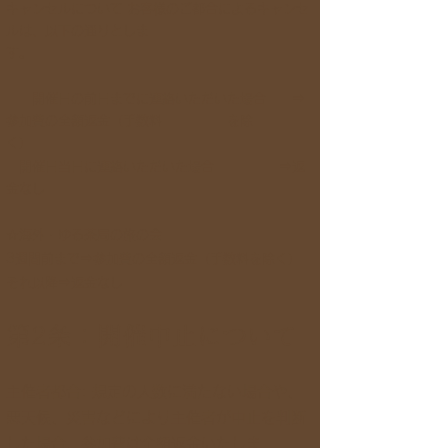
キャンセルについて お客様のご都合によるキャンセ
ルは、以下の通りとしま
す。
開催日の前日までに連絡いただいた場合 ⇒
参加費の全額返金（手数料 を除
く）
開催日当日に連絡いただいた場合 ⇒返
金なし
☆海外・ゆる茶局の旅の会
3
週間前まで⇒参加費の全額返金（手数料を除く）
それ以降⇒返金なし
第2条：開催中止について
主催者都合: 規定の人数に満たない場合や、
悪天候、災害などにより主催者が中止を判断
した場合、参加費は全額返金いたしま