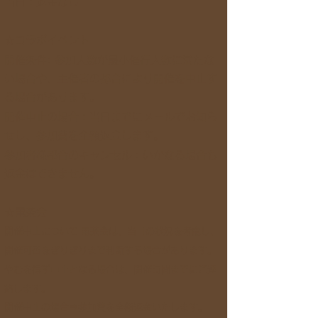
当日：返金なし
☆コラボイベント
開催条件: 参加人数が最小催行人数に満たな
い場合や、主催者の都合により開催を中止す
る場合があります。
開催中止の場合：当日までにメールでお知ら
せし、参加費を全額返金します。
参加者様都合のキャンセル：いかなる場合も
返金はできません。
☆電茶会
​開催中止について 電茶会は、当日の状況を考慮し、
開催可否をぎりぎりまで判断する場合があります。
やむを得ず中止となる場合は、開催時間までにご連
絡します。
開催中止の場合⇒参加費を全額返金いたします。