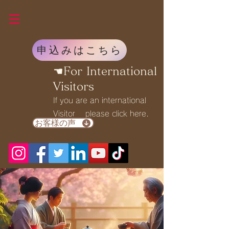
申込みはこちら
☚For International
Visitors
If you are an international
Visitor please click here.
お客様の声