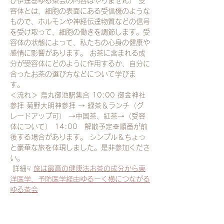
び伊達巻ゆる茶会の内容はやりません） 受
容体とは、細胞の表面にある受信機のような
もので、ホルモンや神経伝達物質などの信号
を受け取って、細胞の働きを調節します。受
容体の状態によって、私たちの心身の健康や
感情に影響があります。 お茶に含まれる成
分が受容体にどのように作用するか、自分に
合ったお茶の選び方などについて学びま
す。 
＜流れ＞ 烏丸御池駅集合 10:00 御金神社
参拝 菊野大明神参拝 → 緑茶＆ランチ（グ
レードアップ可） →中国茶、紅茶→（受容
体について） 14:00　解散予定※順番が前
後する場合があります。 シンプル＆ちょっ
と豪華な旅を体現しました。是非参加くださ
い。
 詳細☟ 
旅は最高の健康法お茶の成分から東
洋医学、予防医学経由ゆるーく横につながる
ゆる茶会