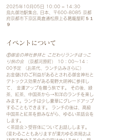
2025年10月05日 10:00 – 14:30
烏丸御池駅集合, 日本、〒600-8085 京都
府京都市下京区高倉通松原上る葛籠屋町５１
９
イベントについて
①御金の神社参拝と
こだわりランチほっこ
り旅の会
 （京都河原町） 10：00～14：
00予定 （お茶代、ランチ込みさらに） 
お金儲けのご利益があるとされる御金神社と
デトックス効果がある菊野大明神に参拝し
て、 金運アップを願う旅です。 その後、緑
茶、紅茶、中国茶から→和洋のランチを楽し
みます。ランチは少し豪華にグレードアップ
することもできます。 ランチの後は、高級
中国茶と紅茶を飲みながら、ゆるい茶話会を
します。 
＜茶話会＞受容体についてお話しします。
(変わることもありますが漢方ゆる茶局およ