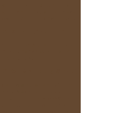
種イベント（旅の会、茶会など）への参加に
関して定めるものです。参加者は、本規約に
同意した上で、サービスをご利用ください。
第2条：サービスについて
当サービスは旅行業法に基づくものではあり
ません。交通費や宿泊費はすべて参加者の自
己負担となります。
第3条：参加における遵守事項
他者への配慮: 他の参加者や、旅先で出会う
人々への配慮を大切にしてください。
自己責任: イベント中の事故や怪我について
は、自己責任において対処してください。
禁止事項: 他のお客様への迷惑行為（暴力、