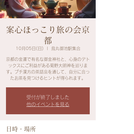
案心ほっこり旅の会京
都
10月05日(日)
  |  
烏丸御池駅集合
京都の金運で有名な御金神社と、心身のデト
ックスにご利益がある菊野大明神を巡りま
す。プチ漢方の茶話会を通して、自分に合っ
たお茶を見つけるヒントが得られます。
受付が終了しました
他のイベントを見る
日時・場所