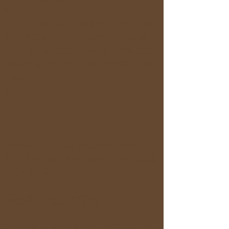
す。
※ 不定期の旅の会・海外：開催
日の1週間前までに規定人数に達しない場
合、定期の旅の会またはゆる茶会や電茶会に
移行する場合がございます。その際は、別途
ご案内しま
す。
お客様都合: 上記規定日を過ぎてのキャンセ
ル、または当日のキャンセルは、いかなる場
合でも返金はいたしません。
第3条：返金方法
返金は銀行振込又はキャシュレスの場合カー