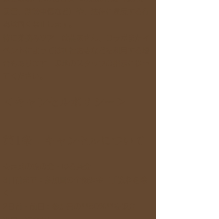
暴言、誹謗中傷など）や、法律に違反する行
為は固く禁止します。
特に茶摘みツアーは農家さん、コラボまたイ
ベントによっては神社お寺などを利用する場
合もあります、現地のスタッフの指示に従っ
てください。
＜キャンセルポリシー＞
第1条：キャンセルについて
☆定期の旅の会・ゆる茶会
3日前まで：参加費の全額返金（手数料を除
く）
2日前・前日：参加費の**50%**を返金