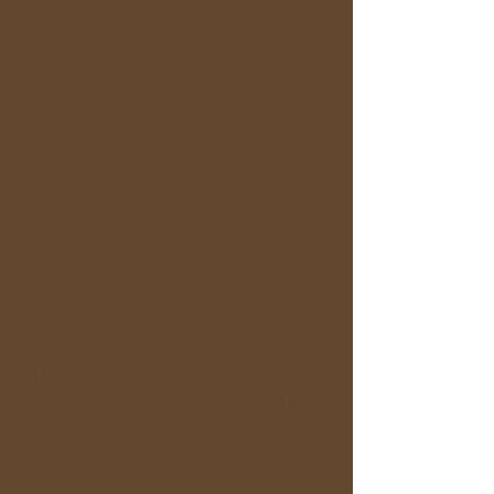
ド会社にて行います。
その際の手数料は、お客様にご負担いただき
ます。
＜旅の初心者向けQ&A＞
Q：初めての一人参加でも大丈夫ですか？
A： はい、大歓迎です。参加される方のほと
んどがお一人でのご参加です。アットホーム
な雰囲気づくりを大切にしているので、旅の
不安なこと、興味があることなど、気軽に話
せる仲間が見つかります。
Q：体力に自信がないのですが、参加できま
すか？
A：旅のペースは、参加される皆さんの体調