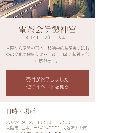
電茶会伊勢神宮
9月23日(火)
  |  
大阪市
大阪から伊勢神宮へ。移動中の茶話会ではお
茶の文化や健康効果を学び、日本の精神文化
に触れます。
受付が終了しました
他のイベントを見る
日時・場所
2025年9月23日 8:30 – 16:00
大阪市, 日本、〒543-0001 大阪府大阪市