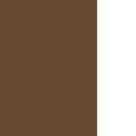
当サービスは旅行業法に基づくものではあり
ません。交通費や宿泊費はすべて参加者の自
己負担となります。
第3条：参加における遵守事項
他者への配慮: 他の参加者や、旅先で出会う
人々への配慮を大切にしてください。
自己責任: イベント中の事故や怪我について
は、自己責任において対処してください。
禁止事項: 他のお客様への迷惑行為（暴力、
暴言、誹謗中傷など）や、法律に違反する行
為は固く禁止します。
特に茶摘みツアーは農家さん、コラボまたイ
ベントによっては神社お寺などを利用する場
合もあります、現地のスタッフの指示に従っ