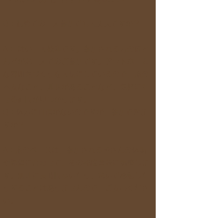
Q：初めての一人参加でも大丈夫ですか？
A： はい、大歓迎です。参加される方のほと
んどがお一人でのご参加です。アットホーム
な雰囲気づくりを大切にしているので、旅の
不安なこと、興味があることなど、気軽に話
せる仲間が見つかります。
Q：体力に自信がないのですが、参加できま
すか？
A：旅のペースは、参加される皆さんの体調
や希望に合わせて、その都度柔軟に調整しま
す。無理に長時間歩いたり、急いで移動した
りすることはありませんので、ご安心くださ
い。