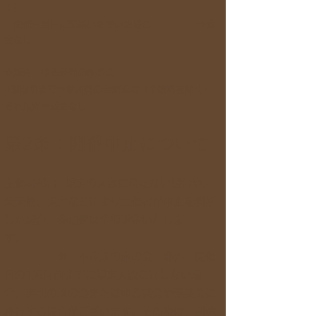
く）
開催日当日に連絡いただいた場合 ⇒返
金なし
☆海外・ゆる茶局の旅の会
3
週間前まで⇒参加費の全額返金（手数料を除く）
それ以降⇒返金なし
第2条：開催中止について
主催者都合: 規定の人数に満たない場合や、
悪天候、災害などにより主催者が中止を判断
した場合、参加費は全額返金いたしま
す。
※ 不定期の旅の会・海外：開催
日の1週間前までに規定人数に達しない場
合、定期の旅の会またはゆる茶会や電茶会に
移行する場合がございます。その際は、別途