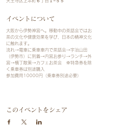
天王寺区上本町６丁目１−５５
イベントについて
大阪から伊勢神宮へ。移動中の茶話会ではお
茶の文化や健康効果を学び、日本の精神文化
に触れます。
流れ→電車に乗車車内で茶話会→宇治山田
（伊勢市）に到着→内宮お参り→ランチ→外
宮→横丁散策→カフェお茶会　※特急券を除
く乗車券は別途購入
参加費用10000円（乗車券別途必要）
このイベントをシェア