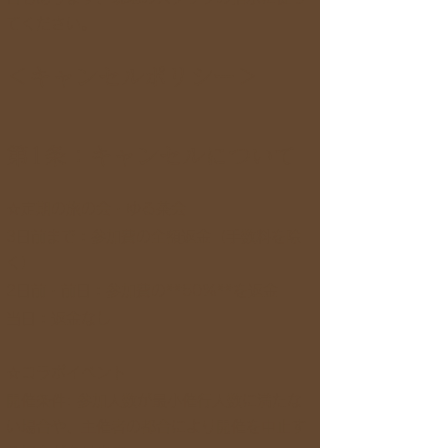
てください。
＜キャンセルポリシー＞
第1条：キャンセルについて
☆定期の旅の会・ゆる茶会
3日前まで：参加費の全額返金（手数料を除
く）
2日前・前日：参加費の**50%**を返金
当日：返金なし
☆コラボイベント
開催条件: 参加人数が最小催行人数に満たな
い場合や、主催者の都合により開催を中止す