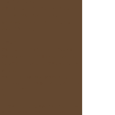
る場合があります。
開催中止の場合：当日までにメールでお知ら
せし、参加費を全額返金します。
参加者様都合のキャンセル：いかなる場合も
返金はできません。
☆電茶会
​開催中止について 電茶会は、当日の状況を考慮し、
開催可否をぎりぎりまで判断する場合があります。
やむを得ず中止となる場合は、開催時間までにご連
絡します。
開催中止の場合⇒参加費を全額返金いたします。
キャンセルについて お客様のご都合によるキャンセ
ルは、以下の通りとしま
す。
開催日の前日までに連絡いただいた場合 ⇒
参加費の全額返金（手数料 を除