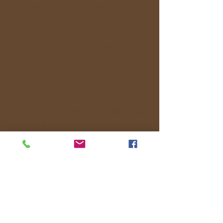
また、当サービスでは、交通費を参加費用に
含めていません。これは、旅行業の問題が一
つ、もう一つその日の天候や参加されるメン
バーの状況に合わせて、最適な移動手段を自
由に選ぶためです。
例えば、予定していた電車が遅れたり、皆さ
んの希望でバスやタクシー、あるいはレンタ
サイクルを使うほうが快適だと判断した場合
は、臨機応変に変更します。
「せっかくの旅だから、焦らずに楽しみた
い」「みんなでゆっくり進みたい」といった
ご要望があれば、ぜひお気軽にお聞かせくだ
さい。皆で相談しながら、一番心地よい旅の
かたちを一緒に作っていきましょう。