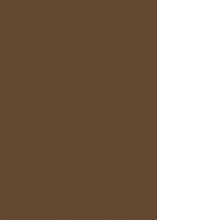
ご案内しま
す。
お客様都合: 上記規定日を過ぎてのキャンセ
ル、または当日のキャンセルは、いかなる場
合でも返金はいたしません。
第3条：返金方法
返金は銀行振込又はキャシュレスの場合カー
ド会社にて行います。
その際の手数料は、お客様にご負担いただき
ます。
＜旅の初心者向けQ&A＞