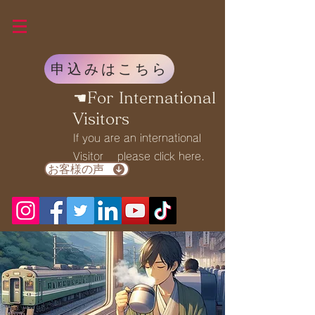
申込みはこちら
☚For International
Visitors
If you are an international
Visitor please click here.
お客様の声