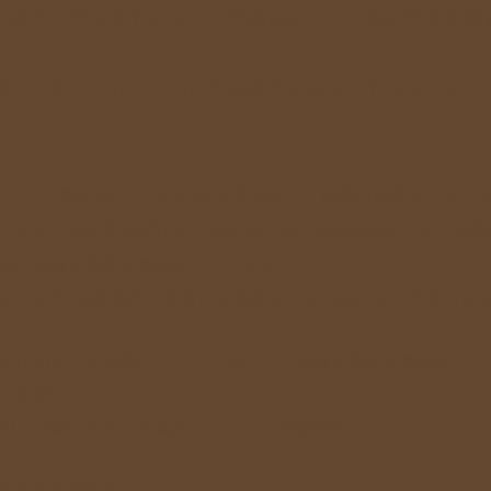
の場合：当日までにメールでお知らせし、参加費を全額
都合のキャンセル：いかなる場合も返金はできません。
について 電茶会は、当日の状況を考慮し、開催可否をぎりぎり
ります。やむを得ず中止となる場合は、開催時間までにご連絡
場合⇒参加費を全額返金いたします。
について お客様のご都合によるキャンセルは、以下の通りと
す。
前日までに連絡いただいた場合 ⇒参加費の全額返金（手
 を除く）
日に連絡いただいた場合 ⇒返金なし
る茶局の旅の会