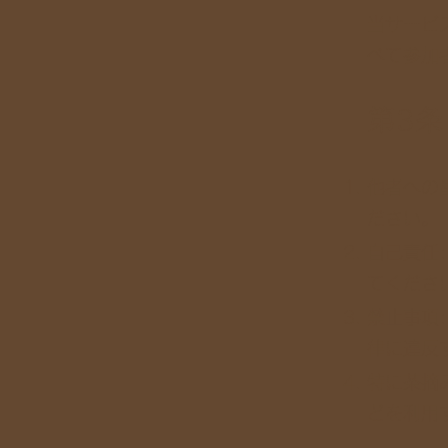
当サービ
べて参加
第3
他者への
ださい。
自己責任
てくださ
禁止事項
律に違反
特に茶摘
どを利用