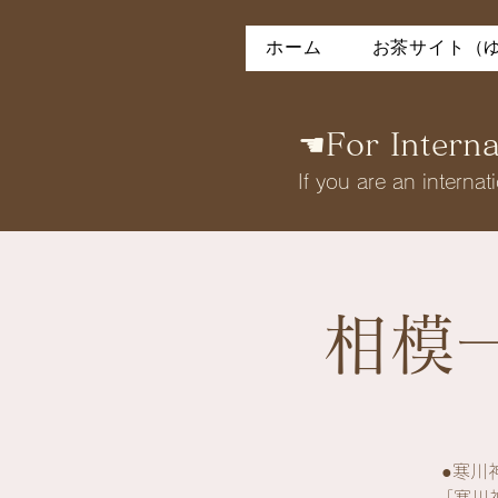
ホーム
お茶サイト（
☚For Internat
If you are an interna
相模一
●寒川