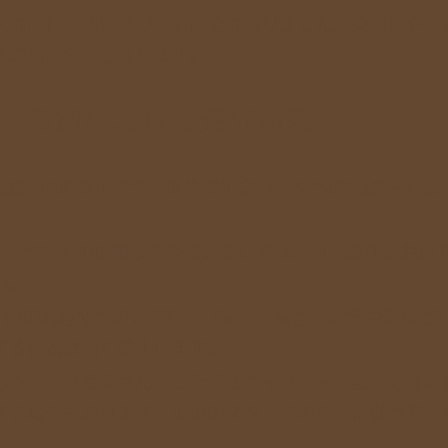
スは旅行業法に基づくものではありません。交通費や宿
者の自己負担となります。
条：参加における遵守事項
配慮: 他の参加者や、旅先で出会う人々への配慮を大切
: イベント中の事故や怪我については、自己責任におい
い。
: 他のお客様への迷惑行為（暴力、暴言、誹謗中傷など
する行為は固く禁止します。
みツアーは農家さん、コラボまたイベントによっては神
する場合もあります、現地のスタッフの指示に従ってく