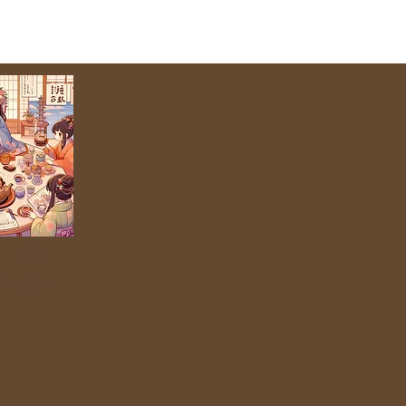
会、茶会
意した上