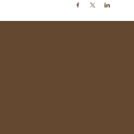
＜当
第1
本規約は、
など）へ
で、サー
第2