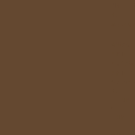
開催中止
す。
参加者様
☆電茶会
​開催中止
る場合があ
開催中止の
キャンセル
開催日の
料
開催日当
☆海外・ゆ