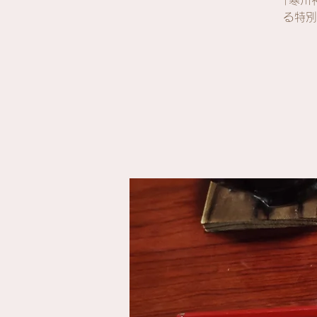
「寒川
る特別