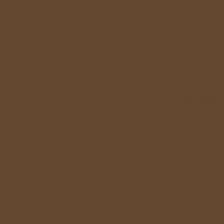
＜キ
第1
☆定期の
3日前ま
2日前・前
当日：返
☆コラボ
開催条件
り開催を