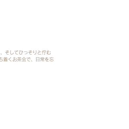
」、そしてひっそりと佇む
ち着くお茶会で、日常を忘