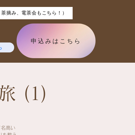
、茶摘み、電茶会もこちら！）
申込みはこちら
ら
 (1)
て名高い