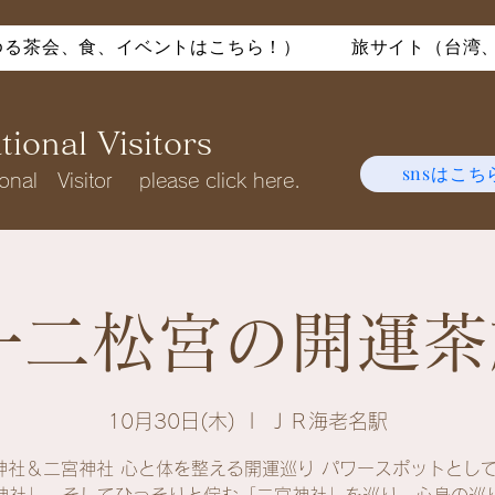
ゆる茶会、食、イベントはこちら！）
旅サイト（台湾
ional Visitors
snsはこち
tional Visitor please click here.
二松宮の開運茶旅
10月30日(木)
  |  
ＪＲ海老名駅
神社＆二宮神社 心と体を整える開運巡り パワースポットとし