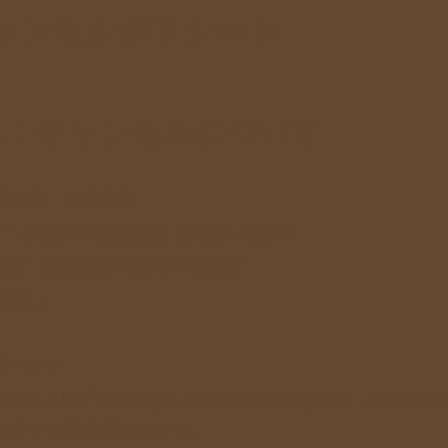
ャンセルポリシー＞
条：キャンセルについて
旅の会・ゆる茶会
で：参加費の全額返金（手数料を除く）
日：参加費の**50%**を返金
金なし
イベント
: 参加人数が最小催行人数に満たない場合や、主催者の
中止する場合があります。