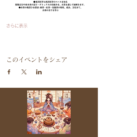
さらに表示
このイベントをシェア