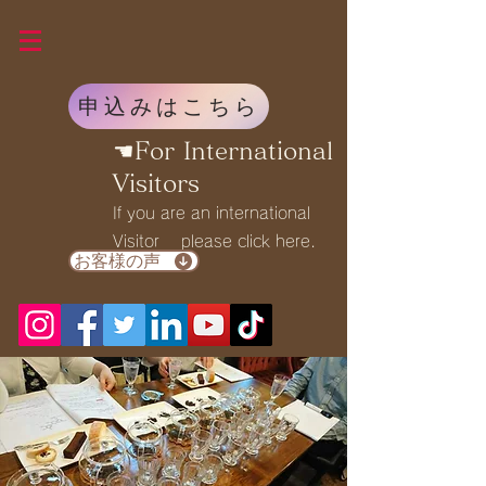
申込みはこちら
☚For International
Visitors
If you are an international
Visitor please click here.
お客様の声